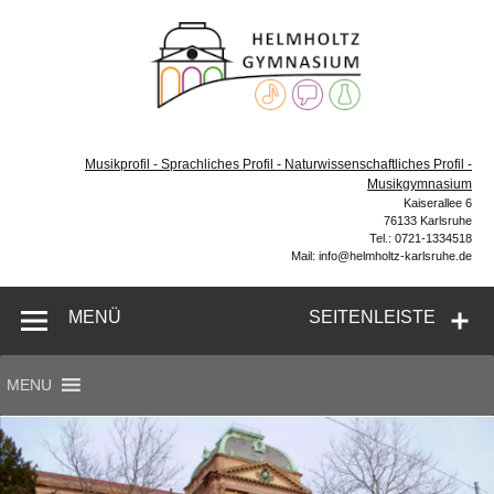
Zum
Inhalt
Helmh
springen
Gymn
Karl
Gymnasium – naturwissenschaftlicher Zug, sprachlicher
Zug, Musikzug
Musikprofil - Sprachliches Profil - Naturwissenschaftliches Profil -
Musikgymnasium
Kaiserallee 6
76133 Karlsruhe
Tel.: 0721-1334518
Mail: info@helmholtz-karlsruhe.de
MENÜ
SEITENLEISTE
MENU