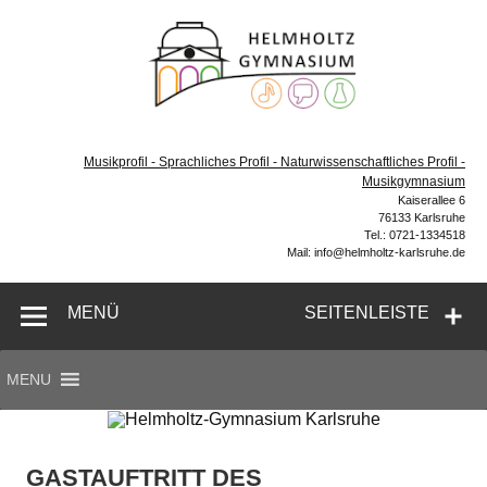
Zum
Inhalt
Helmh
springen
Gymn
Karl
Gymnasium – naturwissenschaftlicher Zug, sprachlicher
Zug, Musikzug
Musikprofil - Sprachliches Profil - Naturwissenschaftliches Profil -
Musikgymnasium
Kaiserallee 6
76133 Karlsruhe
Tel.: 0721-1334518
Mail: info@helmholtz-karlsruhe.de
MENÜ
SEITENLEISTE
MENU
GASTAUFTRITT DES