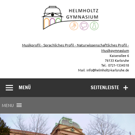
Zum
Inhalt
Helmho
springen
Gymna
Karls
Gymnasium – naturwissenschaftlicher Zug, sprachlicher Zug,
Musikzug
Musikprofil - Sprachliches Profil - Naturwissenschaftliches Profil -
Musikgymnasium
Kaiserallee 6
76133 Karlsruhe
Tel.: 0721-1334518
Mail: info@helmholtz-karlsruhe.de
MENÜ
SEITENLEISTE
MENU