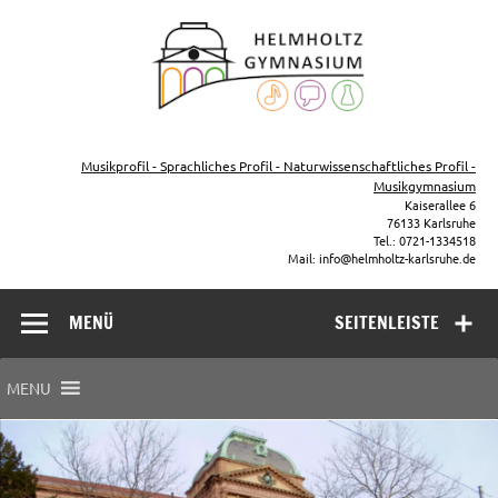
Zum
Inhalt
Helmho
springen
Gymna
Karls
Gymnasium – naturwissenschaftlicher Zug, sprachlicher Zug,
Musikzug
Musikprofil - Sprachliches Profil - Naturwissenschaftliches Profil -
Musikgymnasium
Kaiserallee 6
76133 Karlsruhe
Tel.: 0721-1334518
Mail: info@helmholtz-karlsruhe.de
MENÜ
SEITENLEISTE
MENU