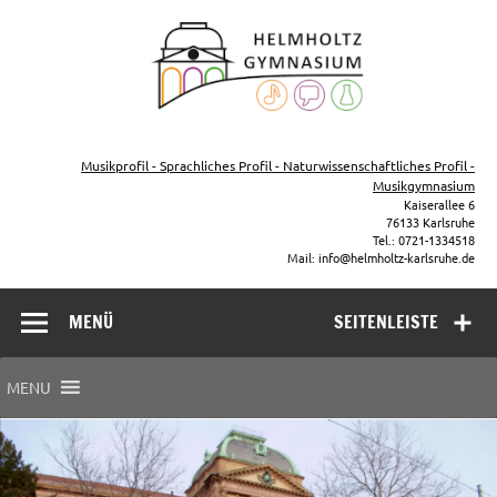
Zum
Inhalt
Helmho
springen
Gymna
Karls
Gymnasium – naturwissenschaftlicher Zug, sprachlicher Zug,
Musikzug
Musikprofil - Sprachliches Profil - Naturwissenschaftliches Profil -
Musikgymnasium
Kaiserallee 6
76133 Karlsruhe
Tel.: 0721-1334518
Mail: info@helmholtz-karlsruhe.de
MENÜ
SEITENLEISTE
MENU