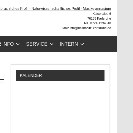
he
 Sprachliches Profil - Naturwissenschaftliches Profil - Musikgymnasium
Kaiserallee 6
76133 Karlsruhe
Tel.: 0721-1334518
Mail: info@helmholtz-karlsruhe.de
 INFO
SERVICE
INTERN
KALENDER