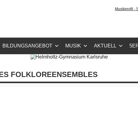
tz-Gymnasium Karlsru
Musikprofil -
cher Zug, Musikzug
BILDUNGSANGEBOT
MUSIK
AKTUELL
5ER
HES FOLKLOREENSEMBLES