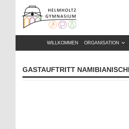
Zum
Inhalt
Helmhol
springen
Gymnasium – naturwissenschaftlicher Zug, sprachli
WILLKOMMEN
ORGANISATION
GASTAUFTRITT NAMIBIANISC