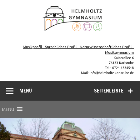
Zum
Inhalt
Helmho
springen
Gymna
Karls
Gymnasium – naturwissenschaftlicher Zug, sprachlicher Zug,
Musikzug
Musikprofil - Sprachliches Profil - Naturwissenschaftliches Profil -
Musikgymnasium
Kaiserallee 6
76133 Karlsruhe
Tel.: 0721-1334518
Mail: info@helmholtz-karlsruhe.de
MENÜ
SEITENLEISTE
MENU