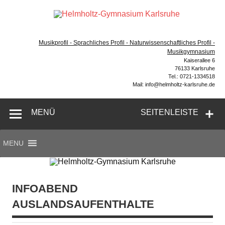
Zum
Inhalt
Hel
springen
Gymnasium – naturwissenschaftlicher Zug, sprachlicher
Gym
Zug, Musikzug
Musikprofil - Sprachliches Profil - Naturwissenschaftliches Profil -
Ka
Musikgymnasium
Kaiserallee 6
76133 Karlsruhe
Tel.: 0721-1334518
Mail: info@helmholtz-karlsruhe.de
MENÜ
SEITENLEISTE
MENU
INFOABEND
AUSLANDSAUFENTHALTE