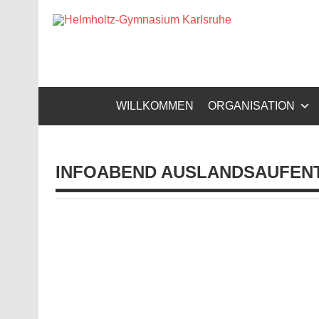
Zum
Inhalt
Helm
springen
Gymnasium – naturwissenschaftlicher Zug, sprachli
WILLKOMMEN
ORGANISATION
INFOABEND AUSLANDSAUFEN