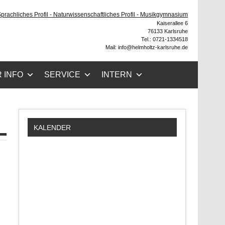
ruhe
 Sprachliches Profil - Naturwissenschaftliches Profil - Musikgymnasium
Kaiserallee 6
76133 Karlsruhe
Tel.: 0721-1334518
Mail: info@helmholtz-karlsruhe.de
 INFO
SERVICE
INTERN
KALENDER