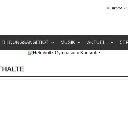
holtz-Gymnasium Karls
Musikprofil -
cher Zug, Musikzug
BILDUNGSANGEBOT
MUSIK
AKTUELL
5ER
THALTE