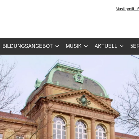
tz-Gymnasium Karlsru
Musikprofil -
cher Zug, Musikzug
BILDUNGSANGEBOT
MUSIK
AKTUELL
5ER