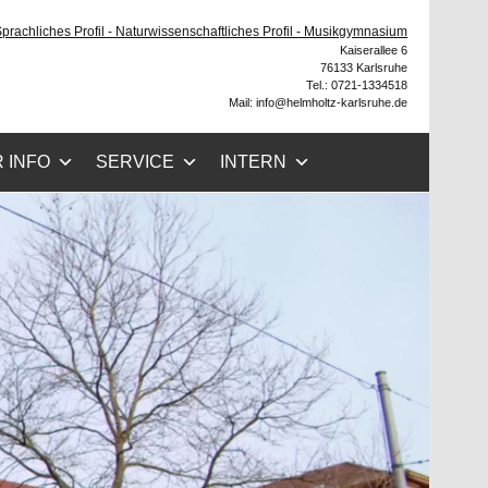
he
 Sprachliches Profil - Naturwissenschaftliches Profil - Musikgymnasium
Kaiserallee 6
76133 Karlsruhe
Tel.: 0721-1334518
Mail: info@helmholtz-karlsruhe.de
 INFO
SERVICE
INTERN