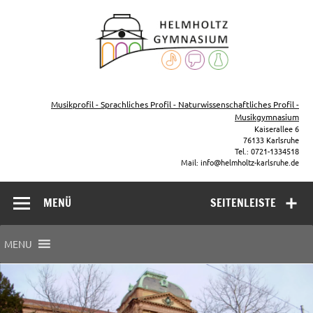
Zum
Inhalt
Helmho
springen
Gymna
Karls
Gymnasium – naturwissenschaftlicher Zug, sprachlicher Zug,
Musikzug
Musikprofil - Sprachliches Profil - Naturwissenschaftliches Profil -
Musikgymnasium
Kaiserallee 6
76133 Karlsruhe
Tel.: 0721-1334518
Mail: info@helmholtz-karlsruhe.de
MENÜ
SEITENLEISTE
MENU