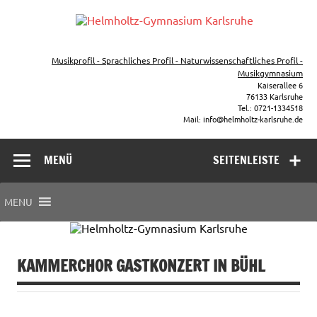
Zum
Inhalt
Helm
springen
Gymnasium – naturwissenschaftlicher Zug, sprachlicher Zug,
Gym
Musikzug
Musikprofil - Sprachliches Profil - Naturwissenschaftliches Profil -
Kar
Musikgymnasium
Kaiserallee 6
76133 Karlsruhe
Tel.: 0721-1334518
Mail: info@helmholtz-karlsruhe.de
MENÜ
SEITENLEISTE
MENU
KAMMERCHOR GASTKONZERT IN BÜHL