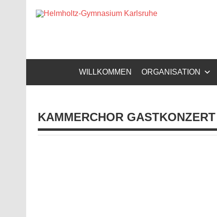
Zum
Inhalt
Helm
springen
Gymnasium – naturwissenschaftlicher Zug, sprachli
WILLKOMMEN
ORGANISATION
KAMMERCHOR GASTKONZERT 