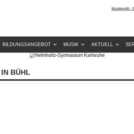
holtz-Gymnasium Karls
Musikprofil -
cher Zug, Musikzug
BILDUNGSANGEBOT
MUSIK
AKTUELL
5ER
IN BÜHL