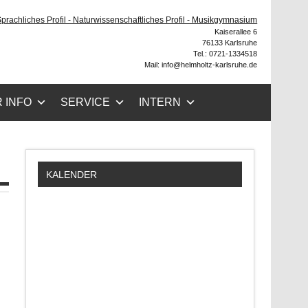
ruhe
 Sprachliches Profil - Naturwissenschaftliches Profil - Musikgymnasium
Kaiserallee 6
76133 Karlsruhe
Tel.: 0721-1334518
Mail: info@helmholtz-karlsruhe.de
 INFO
SERVICE
INTERN
KALENDER