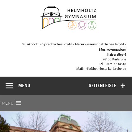
Zum
Inhalt
Helmho
springen
Gymna
Karls
Gymnasium – naturwissenschaftlicher Zug, sprachlicher Zug,
Musikzug
Musikprofil - Sprachliches Profil - Naturwissenschaftliches Profil -
Musikgymnasium
Kaiserallee 6
76133 Karlsruhe
Tel.: 0721-1334518
Mail: info@helmholtz-karlsruhe.de
MENÜ
SEITENLEISTE
MENU