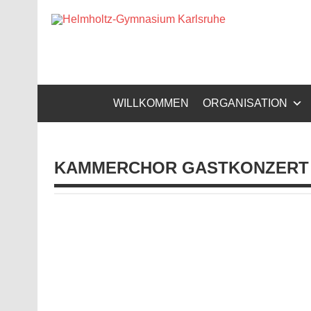
Zum
Inhalt
Helm
springen
Gymnasium – naturwissenschaftlicher Zug, sprachli
WILLKOMMEN
ORGANISATION
KAMMERCHOR GASTKONZERT 