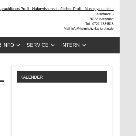
ruhe
 Sprachliches Profil - Naturwissenschaftliches Profil - Musikgymnasium
Kaiserallee 6
76133 Karlsruhe
Tel.: 0721-1334518
Mail: info@helmholtz-karlsruhe.de
 INFO
SERVICE
INTERN
KALENDER