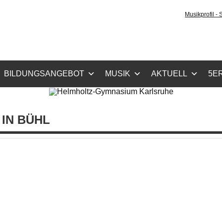
holtz-Gymnasium Karls
Musikprofil -
cher Zug, Musikzug
BILDUNGSANGEBOT
MUSIK
AKTUELL
5ER
IN BÜHL