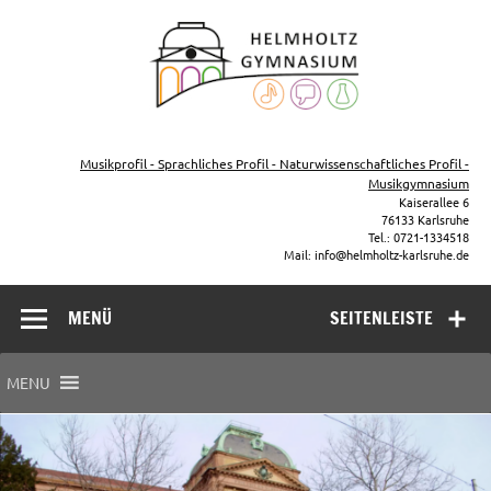
Zum
Inhalt
Helmho
springen
Gymna
Karls
Gymnasium – naturwissenschaftlicher Zug, sprachlicher Zug,
Musikzug
Musikprofil - Sprachliches Profil - Naturwissenschaftliches Profil -
Musikgymnasium
Kaiserallee 6
76133 Karlsruhe
Tel.: 0721-1334518
Mail: info@helmholtz-karlsruhe.de
MENÜ
SEITENLEISTE
MENU