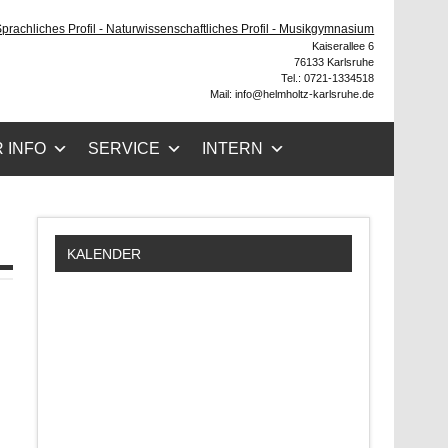
ruhe
 Sprachliches Profil - Naturwissenschaftliches Profil - Musikgymnasium
Kaiserallee 6
76133 Karlsruhe
Tel.: 0721-1334518
Mail: info@helmholtz-karlsruhe.de
 INFO
SERVICE
INTERN
KALENDER