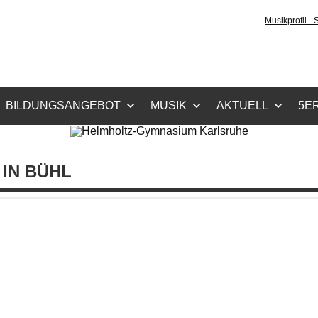
holtz-Gymnasium Karls
Musikprofil -
cher Zug, Musikzug
BILDUNGSANGEBOT
MUSIK
AKTUELL
5ER
IN BÜHL