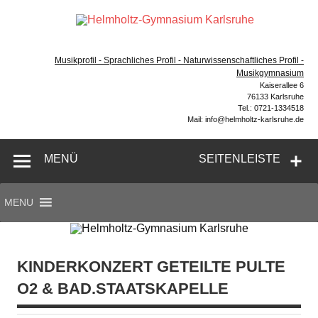
Zum
Inhalt
Hel
springen
Gymnasium – naturwissenschaftlicher Zug, sprachlicher
Gym
Zug, Musikzug
Musikprofil - Sprachliches Profil - Naturwissenschaftliches Profil -
Ka
Musikgymnasium
Kaiserallee 6
76133 Karlsruhe
Tel.: 0721-1334518
Mail: info@helmholtz-karlsruhe.de
MENÜ
SEITENLEISTE
MENU
KINDERKONZERT GETEILTE PULTE
O2 & BAD.STAATSKAPELLE