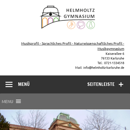
Zum
Inhalt
Helmho
springen
Gymna
Karls
Gymnasium – naturwissenschaftlicher Zug, sprachlicher Zug,
Musikzug
Musikprofil - Sprachliches Profil - Naturwissenschaftliches Profil -
Musikgymnasium
Kaiserallee 6
76133 Karlsruhe
Tel.: 0721-1334518
Mail: info@helmholtz-karlsruhe.de
MENÜ
SEITENLEISTE
MENU