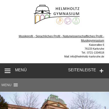
Zum
Inhalt
Helmh
springen
Gymn
Karl
Gymnasium – naturwissenschaftlicher Zug, sprachlicher
Zug, Musikzug
Musikprofil - Sprachliches Profil - Naturwissenschaftliches Profil -
Musikgymnasium
Kaiserallee 6
76133 Karlsruhe
Tel.: 0721-1334518
Mail: info@helmholtz-karlsruhe.de
MENÜ
SEITENLEISTE
MENU