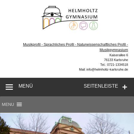
Zum
Inhalt
Helmh
springen
Gymn
Karl
Gymnasium – naturwissenschaftlicher Zug, sprachlicher
Zug, Musikzug
Musikprofil - Sprachliches Profil - Naturwissenschaftliches Profil -
Musikgymnasium
Kaiserallee 6
76133 Karlsruhe
Tel.: 0721-1334518
Mail: info@helmholtz-karlsruhe.de
MENÜ
SEITENLEISTE
MENU