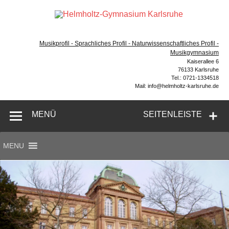
Zum
Inhalt
Hel
springen
Gymnasium – naturwissenschaftlicher Zug, sprachlicher
Gym
Zug, Musikzug
Musikprofil - Sprachliches Profil - Naturwissenschaftliches Profil -
Ka
Musikgymnasium
Kaiserallee 6
76133 Karlsruhe
Tel.: 0721-1334518
Mail: info@helmholtz-karlsruhe.de
MENÜ
SEITENLEISTE
MENU