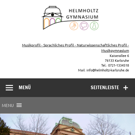
Zum
Inhalt
Helmho
springen
Gymna
Karls
Gymnasium – naturwissenschaftlicher Zug, sprachlicher Zug,
Musikzug
Musikprofil - Sprachliches Profil - Naturwissenschaftliches Profil -
Musikgymnasium
Kaiserallee 6
76133 Karlsruhe
Tel.: 0721-1334518
Mail: info@helmholtz-karlsruhe.de
MENÜ
SEITENLEISTE
MENU