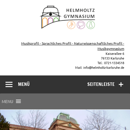
Zum
Inhalt
Helmho
springen
Gymna
Karls
Gymnasium – naturwissenschaftlicher Zug, sprachlicher Zug,
Musikzug
Musikprofil - Sprachliches Profil - Naturwissenschaftliches Profil -
Musikgymnasium
Kaiserallee 6
76133 Karlsruhe
Tel.: 0721-1334518
Mail: info@helmholtz-karlsruhe.de
MENÜ
SEITENLEISTE
MENU