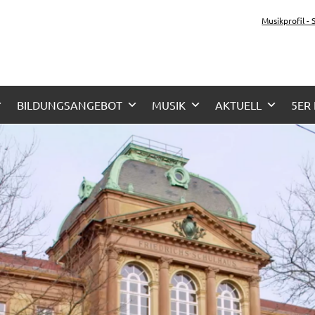
tz-Gymnasium Karlsru
Musikprofil -
her Zug, Musikzug
BILDUNGSANGEBOT
MUSIK
AKTUELL
5ER