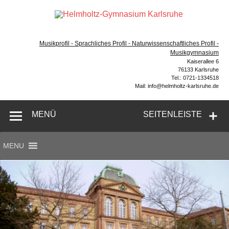
Zum
Inhalt
Hel
springen
Gymnasium – naturwissenschaftlicher Zug, sprachlicher
Gym
Zug, Musikzug
Musikprofil - Sprachliches Profil - Naturwissenschaftliches Profil -
Ka
Musikgymnasium
Kaiserallee 6
76133 Karlsruhe
Tel.: 0721-1334518
Mail: info@helmholtz-karlsruhe.de
MENÜ
SEITENLEISTE
MENU