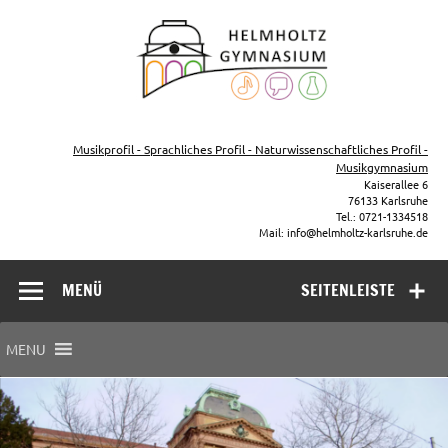
Zum
Inhalt
Helmho
springen
Gymna
Karls
Gymnasium – naturwissenschaftlicher Zug, sprachlicher Zug,
Musikzug
Musikprofil - Sprachliches Profil - Naturwissenschaftliches Profil -
Musikgymnasium
Kaiserallee 6
76133 Karlsruhe
Tel.: 0721-1334518
Mail: info@helmholtz-karlsruhe.de
MENÜ
SEITENLEISTE
MENU