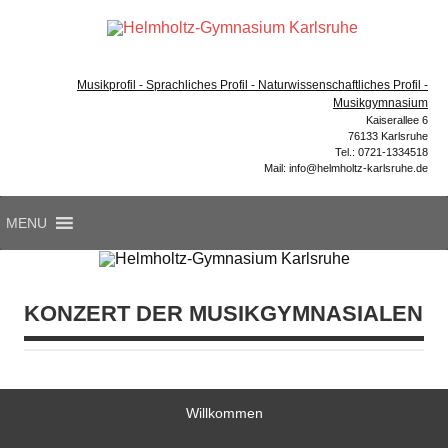
Zum
Inhalt
Hel
springen
Gymnasium – naturwissenschaftlicher Zug, sprachlicher
Gym
Zug, Musikzug
Musikprofil - Sprachliches Profil - Naturwissenschaftliches Profil -
Ka
Musikgymnasium
Kaiserallee 6
76133 Karlsruhe
Tel.: 0721-1334518
Mail: info@helmholtz-karlsruhe.de
MENU
KONZERT DER MUSIKGYMNASIALEN
Willkommen