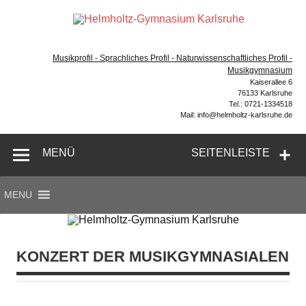
Zum
Inhalt
Hel
springen
Gymnasium – naturwissenschaftlicher Zug, sprachlicher
Gym
Zug, Musikzug
Musikprofil - Sprachliches Profil - Naturwissenschaftliches Profil -
Ka
Musikgymnasium
Kaiserallee 6
76133 Karlsruhe
Tel.: 0721-1334518
Mail: info@helmholtz-karlsruhe.de
MENÜ
SEITENLEISTE
MENU
KONZERT DER MUSIKGYMNASIALEN