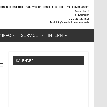
ruhe
 Sprachliches Profil - Naturwissenschaftliches Profil - Musikgymnasium
Kaiserallee 6
76133 Karlsruhe
Tel.: 0721-1334518
Mail: info@helmholtz-karlsruhe.de
 INFO
SERVICE
INTERN
KALENDER