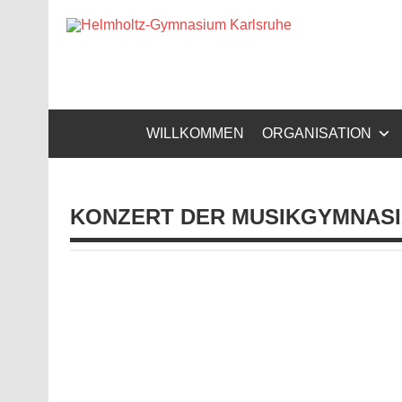
Zum
Inhalt
Helm
springen
Gymnasium – naturwissenschaftlicher Zug, sprachli
WILLKOMMEN
ORGANISATION
KONZERT DER MUSIKGYMNAS