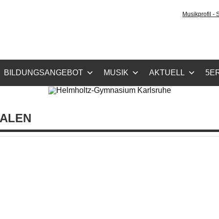
holtz-Gymnasium Karls
Musikprofil -
cher Zug, Musikzug
BILDUNGSANGEBOT
MUSIK
AKTUELL
5ER
IALEN