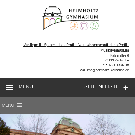
Zum
Inhalt
Helmh
springen
Gymn
Karl
Gymnasium – naturwissenschaftlicher Zug, sprachlicher
Zug, Musikzug
Musikprofil - Sprachliches Profil - Naturwissenschaftliches Profil -
Musikgymnasium
Kaiserallee 6
76133 Karlsruhe
Tel.: 0721-1334518
Mail: info@helmholtz-karlsruhe.de
MENÜ
SEITENLEISTE
MENU