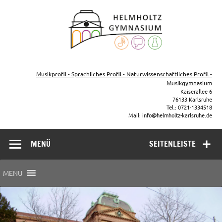
Zum
Inhalt
Helmho
springen
Gymna
Karls
Gymnasium – naturwissenschaftlicher Zug, sprachlicher Zug,
Musikzug
Musikprofil - Sprachliches Profil - Naturwissenschaftliches Profil -
Musikgymnasium
Kaiserallee 6
76133 Karlsruhe
Tel.: 0721-1334518
Mail: info@helmholtz-karlsruhe.de
MENÜ
SEITENLEISTE
MENU