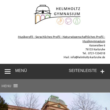
Zum
Inhalt
Helmh
springen
Gymn
Karl
Gymnasium – naturwissenschaftlicher Zug, sprachlicher Zug,
Musikzug
Musikprofil - Sprachliches Profil - Naturwissenschaftliches Profil -
Musikgymnasium
Kaiserallee 6
76133 Karlsruhe
Tel.: 0721-1334518
Mail: info@helmholtz-karlsruhe.de
MENÜ
SEITENLEISTE
MENU