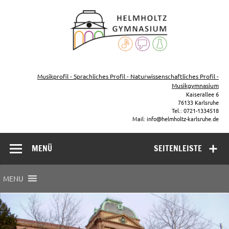
Zum
Inhalt
Helmho
springen
Gymna
Karls
Gymnasium – naturwissenschaftlicher Zug, sprachlicher Zug,
Musikzug
Musikprofil - Sprachliches Profil - Naturwissenschaftliches Profil -
Musikgymnasium
Kaiserallee 6
76133 Karlsruhe
Tel.: 0721-1334518
Mail: info@helmholtz-karlsruhe.de
MENÜ
SEITENLEISTE
MENU