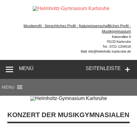
Zum
Inhalt
Hel
springen
Gymnasium – naturwissenschaftlicher Zug, sprachlicher
Gym
Zug, Musikzug
Musikprofil - Sprachliches Profil - Naturwissenschaftliches Profil -
Ka
Musikgymnasium
Kaiserallee 6
76133 Karlsruhe
Tel.: 0721-1334518
Mail: info@helmholtz-karlsruhe.de
MENÜ
SEITENLEISTE
MENU
KONZERT DER MUSIKGYMNASIALEN