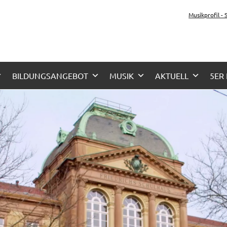
tz-Gymnasium Karlsru
Musikprofil -
her Zug, Musikzug
BILDUNGSANGEBOT
MUSIK
AKTUELL
5ER