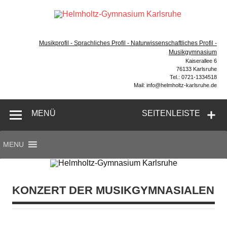
Zum
Inhalt
Hel
springen
Gymnasium – naturwissenschaftlicher Zug, sprachlicher
Gym
Zug, Musikzug
Musikprofil - Sprachliches Profil - Naturwissenschaftliches Profil -
Ka
Musikgymnasium
Kaiserallee 6
76133 Karlsruhe
Tel.: 0721-1334518
Mail: info@helmholtz-karlsruhe.de
MENÜ
SEITENLEISTE
MENU
KONZERT DER MUSIKGYMNASIALEN