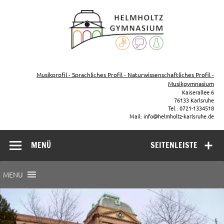
Zum
Inhalt
Helmho
springen
Gymna
Karls
Gymnasium – naturwissenschaftlicher Zug, sprachlicher Zug,
Musikzug
Musikprofil - Sprachliches Profil - Naturwissenschaftliches Profil -
Musikgymnasium
Kaiserallee 6
76133 Karlsruhe
Tel.: 0721-1334518
Mail: info@helmholtz-karlsruhe.de
MENÜ
SEITENLEISTE
MENU