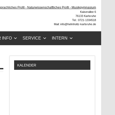
ruhe
 Sprachliches Profil - Naturwissenschaftliches Profil - Musikgymnasium
Kaiserallee 6
76133 Karlsruhe
Tel.: 0721-1334518
Mail: info@helmholtz-karlsruhe.de
 INFO
SERVICE
INTERN
KALENDER