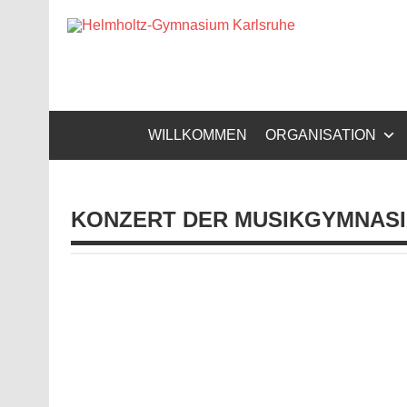
Zum
Inhalt
Helm
springen
Gymnasium – naturwissenschaftlicher Zug, sprachli
WILLKOMMEN
ORGANISATION
KONZERT DER MUSIKGYMNAS