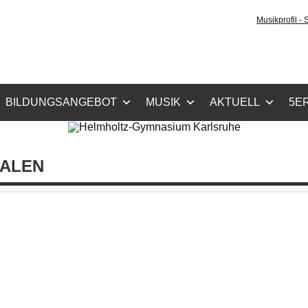
holtz-Gymnasium Karls
Musikprofil -
cher Zug, Musikzug
BILDUNGSANGEBOT
MUSIK
AKTUELL
5ER
IALEN