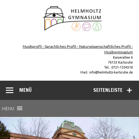
Zum
Inhalt
Helmho
springen
Gymna
Karls
Gymnasium – naturwissenschaftlicher Zug, sprachlicher Zug,
Musikzug
Musikprofil - Sprachliches Profil - Naturwissenschaftliches Profil -
Musikgymnasium
Kaiserallee 6
76133 Karlsruhe
Tel.: 0721-1334518
Mail: info@helmholtz-karlsruhe.de
MENÜ
SEITENLEISTE
MENU