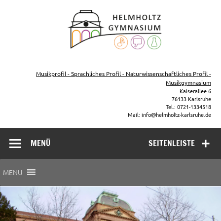
Zum
Inhalt
Helmho
springen
Gymna
Karls
Gymnasium – naturwissenschaftlicher Zug, sprachlicher Zug,
Musikzug
Musikprofil - Sprachliches Profil - Naturwissenschaftliches Profil -
Musikgymnasium
Kaiserallee 6
76133 Karlsruhe
Tel.: 0721-1334518
Mail: info@helmholtz-karlsruhe.de
MENÜ
SEITENLEISTE
MENU