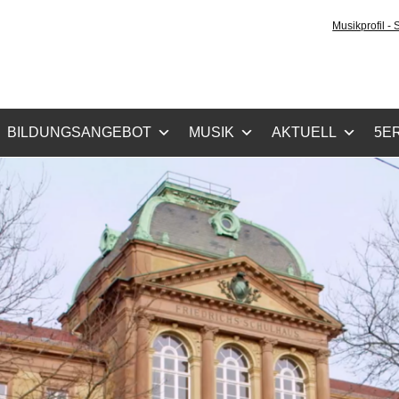
tz-Gymnasium Karlsru
Musikprofil -
cher Zug, Musikzug
BILDUNGSANGEBOT
MUSIK
AKTUELL
5ER