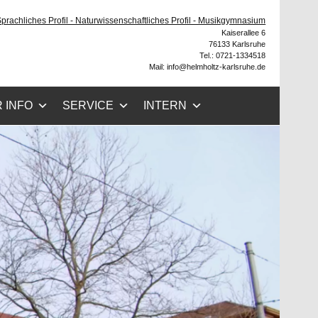
he
 Sprachliches Profil - Naturwissenschaftliches Profil - Musikgymnasium
Kaiserallee 6
76133 Karlsruhe
Tel.: 0721-1334518
Mail: info@helmholtz-karlsruhe.de
 INFO
SERVICE
INTERN