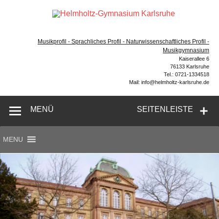
Zum
Inhalt
Hel
springen
Gymnasium – naturwissenschaftlicher Zug, sprachlicher
Gym
Zug, Musikzug
Musikprofil - Sprachliches Profil - Naturwissenschaftliches Profil -
Ka
Musikgymnasium
Kaiserallee 6
76133 Karlsruhe
Tel.: 0721-1334518
Mail: info@helmholtz-karlsruhe.de
MENÜ
SEITENLEISTE
MENU