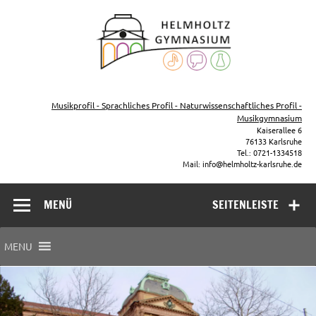
Zum
Inhalt
Helmho
springen
Gymna
Karls
Gymnasium – naturwissenschaftlicher Zug, sprachlicher Zug,
Musikzug
Musikprofil - Sprachliches Profil - Naturwissenschaftliches Profil -
Musikgymnasium
Kaiserallee 6
76133 Karlsruhe
Tel.: 0721-1334518
Mail: info@helmholtz-karlsruhe.de
MENÜ
SEITENLEISTE
MENU