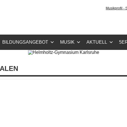
holtz-Gymnasium Karls
Musikprofil -
cher Zug, Musikzug
BILDUNGSANGEBOT
MUSIK
AKTUELL
5ER
IALEN