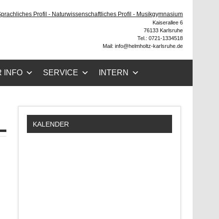
ruhe
 Sprachliches Profil - Naturwissenschaftliches Profil - Musikgymnasium
Kaiserallee 6
76133 Karlsruhe
Tel.: 0721-1334518
Mail: info@helmholtz-karlsruhe.de
 INFO
SERVICE
INTERN
KALENDER