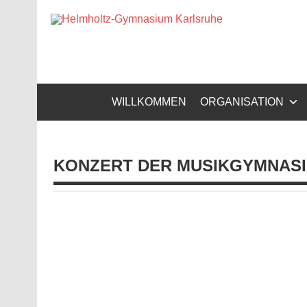
Zum
Inhalt
Helm
springen
Gymnasium – naturwissenschaftlicher Zug, sprachli
WILLKOMMEN
ORGANISATION
KONZERT DER MUSIKGYMNAS