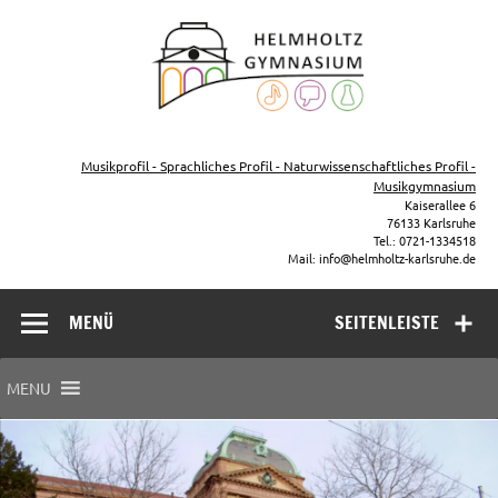
Zum
Inhalt
Helmho
springen
Gymna
Karls
Gymnasium – naturwissenschaftlicher Zug, sprachlicher Zug,
Musikzug
Musikprofil - Sprachliches Profil - Naturwissenschaftliches Profil -
Musikgymnasium
Kaiserallee 6
76133 Karlsruhe
Tel.: 0721-1334518
Mail: info@helmholtz-karlsruhe.de
MENÜ
SEITENLEISTE
MENU