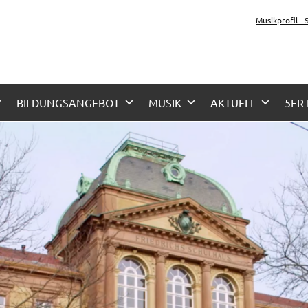
tz-Gymnasium Karlsru
Musikprofil -
her Zug, Musikzug
BILDUNGSANGEBOT
MUSIK
AKTUELL
5ER