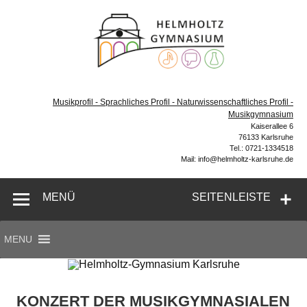
Zum
Inhalt
Helmh
springen
Gymn
Karl
Gymnasium – naturwissenschaftlicher Zug, sprachlicher
Zug, Musikzug
Musikprofil - Sprachliches Profil - Naturwissenschaftliches Profil -
Musikgymnasium
Kaiserallee 6
76133 Karlsruhe
Tel.: 0721-1334518
Mail: info@helmholtz-karlsruhe.de
MENÜ
SEITENLEISTE
MENU
KONZERT DER MUSIKGYMNASIALEN