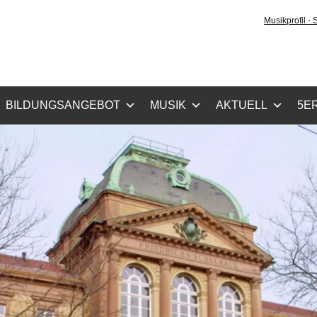
tz-Gymnasium Karlsru
Musikprofil -
cher Zug, Musikzug
BILDUNGSANGEBOT
MUSIK
AKTUELL
5ER