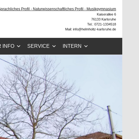
he
 Sprachliches Profil - Naturwissenschaftliches Profil - Musikgymnasium
Kaiserallee 6
76133 Karlsruhe
Tel.: 0721-1334518
Mail: info@helmholtz-karlsruhe.de
 INFO
SERVICE
INTERN