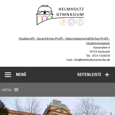
Zum
Inhalt
Helmho
springen
Gymna
Karls
Gymnasium – naturwissenschaftlicher Zug, sprachlicher Zug,
Musikzug
Musikprofil - Sprachliches Profil - Naturwissenschaftliches Profil -
Musikgymnasium
Kaiserallee 6
76133 Karlsruhe
Tel.: 0721-1334518
Mail: info@helmholtz-karlsruhe.de
MENÜ
SEITENLEISTE
MENU